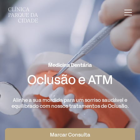
Medicina Dentária
Oclusão e ATM
Alinhe a sua mordida para um sorriso saudável e
equilibrado com nossos tratamentos de Oclusão.
Marcar Consulta