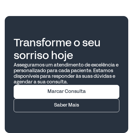
Se a oclusão desajustada está causando dores
adicionais
de cabeça, desgastesnos dentes, dificuldade
Ajustes oclusais (correções na mordida)
Perda de mobilidade da mandíbula
para mastigar ou sintomas de DTM, um dentista
Cirurgia, em casos graves ou quando outros
Dificuldade para mastigar e falar
ouortodontista pode avaliar a necessidade de
tratamentos não foram eficazes
Possíveis danos permanentes à articulação
correção, que pode incluir
aparelhosortodônticos ou tratamentos oclusais.
Transforme o seu
sorriso hoje
Asseguramos um atendimento de excelência e
personalizado para cada paciente. Estamos
disponíveis para responder às suas dúvidas e
agendar a sua consulta.
Marcar Consulta
Saber Mais